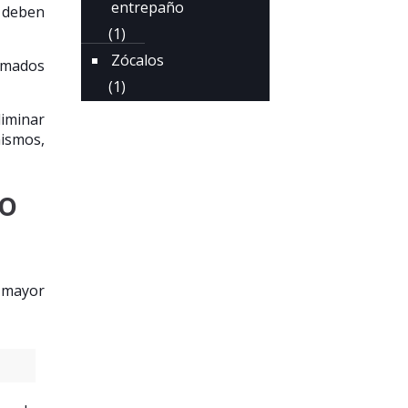
entrepaño
s deben
(1)
Zócalos
sumados
(1)
liminar
ismos,
ro
, mayor