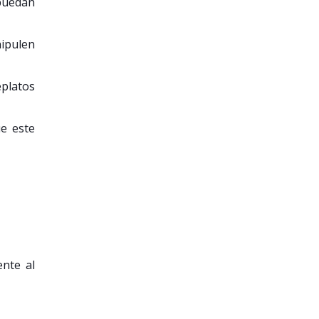
 puedan
nipulen
eplatos
ue este
ente al