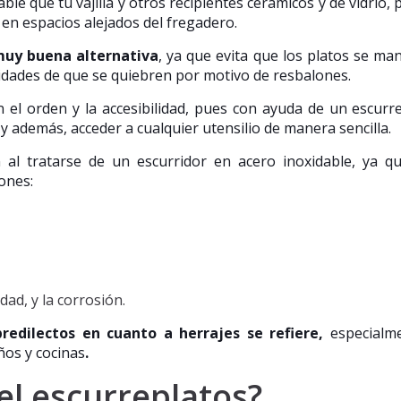
le que tu vajilla y otros recipientes cerámicos y de vidrio,
n en espacios alejados del fregadero.
muy buena alternativa
, ya que evita que los platos se ma
lidades de que se quiebren por motivo de resbalones.
 el orden y la accesibilidad, pues con ayuda de un escurr
 además, acceder a cualquier utensilio de manera sencilla.
 al tratarse de un escurridor en acero inoxidable, ya q
ones:
dad, y la corrosión.
redilectos en cuanto a herrajes se refiere,
especialm
ños y cocinas
.
el escurreplatos?