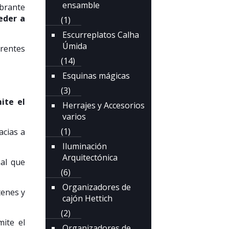
ensamble
obrante
eder a
(1)
Escurreplatos Calha
Úmida
erentes
(14)
Esquinas mágicas
(3)
ite el
Herrajes y Accesorios
varios
(1)
acias a
Iluminación
Arquitectónica
nal que
(6)
Organizadores de
tenes y
cajón Hettich
(2)
ite el
Organizadores de