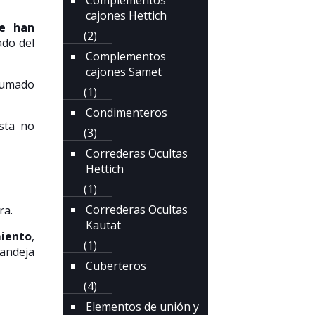
Complementos
cajones Hettich
e han
(2)
ado del
Complementos
cajones Samet
sumado
(1)
Condimenteros
esta no
(3)
Correderas Ocultas
Hettich
(1)
Correderas Ocultas
ra.
Kautat
miento
,
(1)
bandeja
Cuberteros
(4)
Elementos de unión y