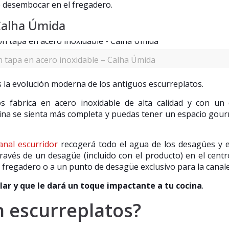
e desembocar en el fregadero.
 Calha Úmida
n tapa en acero inoxidable – Calha Úmida
s la evolución moderna de los antiguos escurreplatos.
s fabrica en acero inoxidable de alta calidad y con un
cina se sienta más completa y puedas tener un espacio gou
canal escurridor
recogerá todo el agua de los desagües y 
través de un desagüe (incluido con el producto) en el centr
l fregadero o a un punto de desagüe exclusivo para la canale
alar y que le dará un toque impactante a tu cocina
.
n escurreplatos?