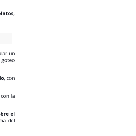
platos,
alar un
 goteo
do
, con
 con la
bre el
ma del