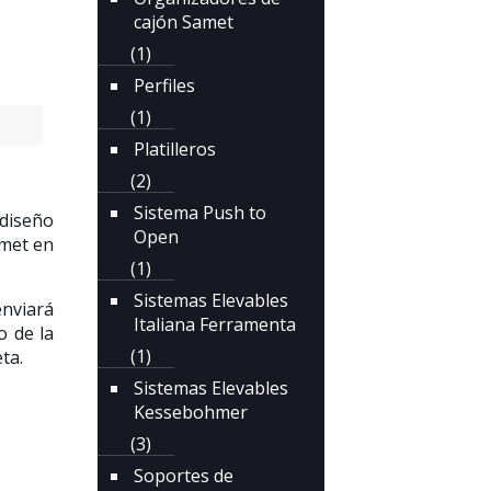
cajón Samet
(1)
Perfiles
(1)
Platilleros
(2)
Sistema Push to
 diseño
Open
rmet en
(1)
Sistemas Elevables
enviará
Italiana Ferramenta
o de la
(1)
ta.
Sistemas Elevables
Kessebohmer
(3)
Soportes de