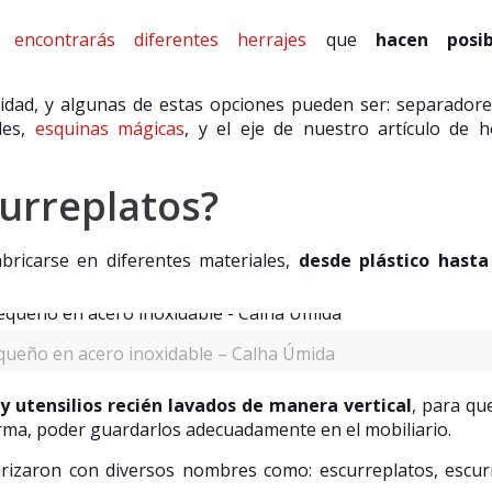
es
encontrarás diferentes herrajes
que
hacen posib
lidad, y algunas de estas opciones pueden ser: separador
les,
esquinas mágicas
, y el eje de nuestro artículo de 
curreplatos?
bricarse en diferentes materiales,
desde plástico hasta
queño en acero inoxidable – Calha Úmida
 utensilios recién lavados de manera vertical
, para qu
orma, poder guardarlos adecuadamente en el mobiliario.
rizaron con diversos nombres como: escurreplatos, escur