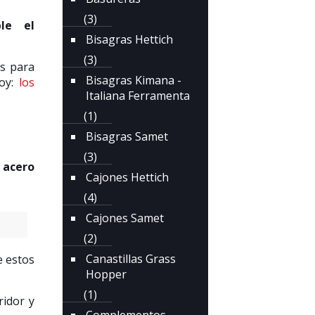
(3)
le el
Bisagras Hettich
(3)
es para
Bisagras Kimana -
hoy:
los
Italiana Ferramenta
(1)
Bisagras Samet
(3)
 acero
Cajones Hettich
(4)
Cajones Samet
(2)
Canastillas Grass
e estos
Hopper
(1)
ridor y