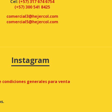
Cel:
(+57) 317 674 6754
(+57) 300 541 8425
comercial3@hejercol.com
comercial5@hejercol.com
Instagram
 condiciones generales para venta
s.