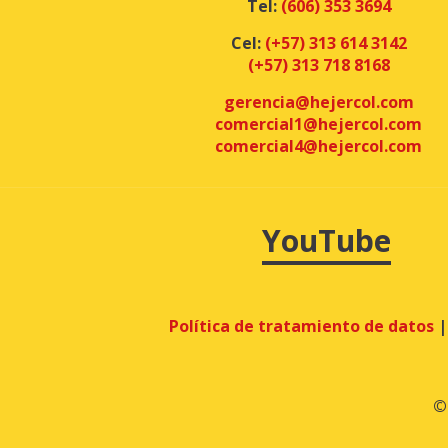
Tel:
(606) 353 3694
Cel:
(+57) 313 614 3142
(+57) 313 718 8168
gerencia@hejercol.com
comercial1@hejercol.com
comercial4@hejercol.com
YouTube
Política de tratamiento de datos
©