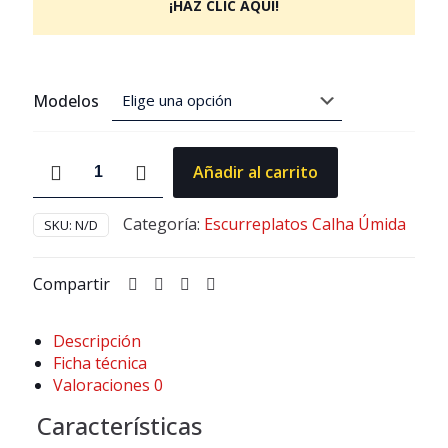
¡HAZ CLIC AQUÍ!
Modelos
Escurridor
Añadir al carrito
de
platos
-
Categoría:
Escurreplatos Calha Úmida
SKU:
N/D
Canal
Kitchen
Compartir
3
módulos
cantidad
Descripción
Ficha técnica
Valoraciones
0
Características