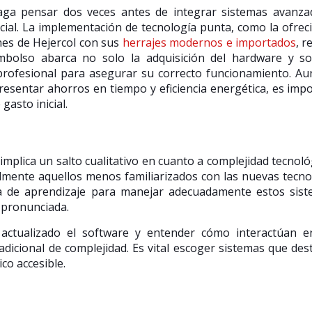
aga pensar dos veces antes de integrar sistemas avanza
nicial. La implementación de tecnología punta, como la ofrec
nes de Hejercol con sus
herrajes modernos e importados
, r
sembolso abarca no solo la adquisición del hardware y s
 profesional para asegurar su correcto funcionamiento. A
esentar ahorros en tiempo y eficiencia energética, es imp
gasto inicial.
 implica un salto cualitativo en cuanto a complejidad tecnoló
almente aquellos menos familiarizados con las nuevas tecno
a de aprendizaje para manejar adecuadamente estos sist
 pronunciada.
actualizado el software y entender cómo interactúan en
adicional de complejidad. Es vital escoger sistemas que de
co accesible.