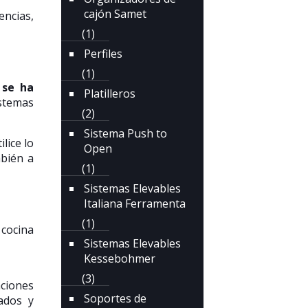
cajón Samet
encias,
(1)
Perfiles
(1)
 se ha
Platilleros
istemas
(2)
Sistema Push to
lice lo
Open
mbién a
(1)
Sistemas Elevables
Italiana Ferramenta
(1)
 cocina
Sistemas Elevables
Kessebohmer
(3)
ciones
Soportes de
ados y