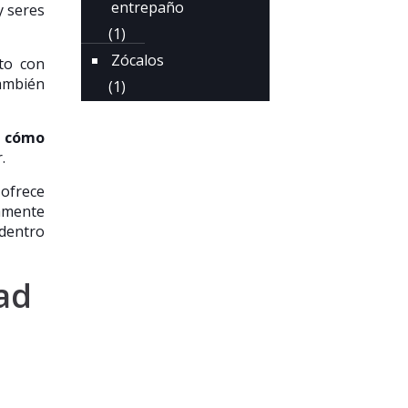
entrepaño
y seres
(1)
Zócalos
nto con
también
(1)
 cómo
.
 ofrece
tamente
 dentro
ad