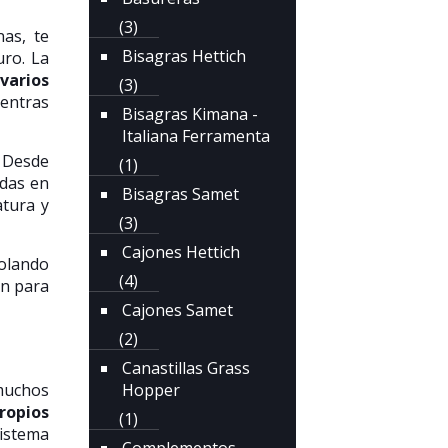
(3)
nas, te
Bisagras Hettich
uro. La
varios
(3)
ientras
Bisagras Kimana -
Italiana Ferramenta
. Desde
(1)
adas en
Bisagras Samet
atura y
(3)
Cajones Hettich
rolando
(4)
ón para
Cajones Samet
(2)
Canastillas Grass
 muchos
Hopper
ropios
(1)
sistema