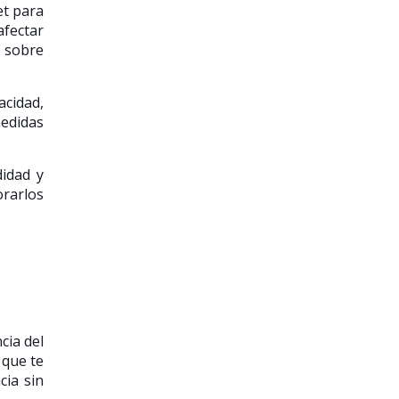
et para
fectar
s sobre
acidad,
medidas
idad y
orarlos
cia del
 que te
cia sin