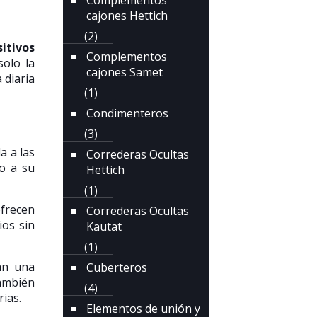
Complementos
cajones Hettich
(2)
itivos
Complementos
solo la
cajones Samet
 diaria
(1)
Condimenteros
(3)
a a las
Correderas Ocultas
do a su
Hettich
(1)
ofrecen
Correderas Ocultas
ios sin
Kautat
(1)
an una
Cuberteros
también
(4)
ias.
Elementos de unión y