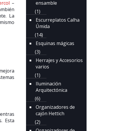
ercol
–
ensamble
ambién
(1)
te. La
Escurreplatos Calha
l mismo
Úmida
(14)
Esquinas mágicas
(3)
Herrajes y Accesorios
varios
 mejora
(1)
istemas
Iluminación
Arquitectónica
(6)
Organizadores de
cajón Hettich
ientras
. Esta
(2)
Organizadores de