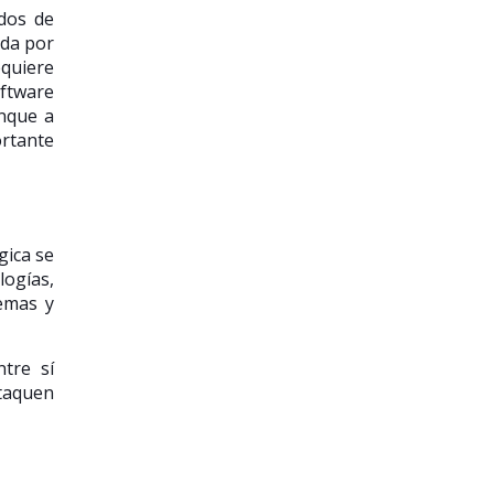
dos de
ida por
equiere
oftware
unque a
ortante
gica se
logías,
emas y
tre sí
staquen