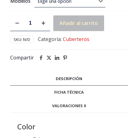
Modelos
Cuberteros
Añadir al carrito
Dirks
cantidad
Categoría:
Cuberteros
SKU:
N/D
Compartir
DESCRIPCIÓN
FICHA TÉCNICA
VALORACIONES
0
Color