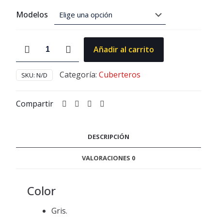
Modelos
Cuberteros
Añadir al carrito
Agoform
cantidad
Categoría:
Cuberteros
SKU:
N/D
Compartir
DESCRIPCIÓN
VALORACIONES
0
Color
Gris.