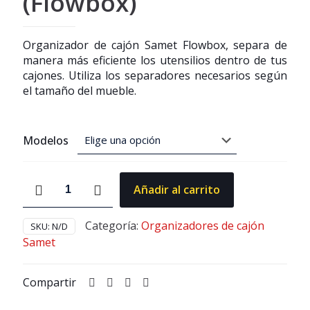
(Flowbox)
Organizador de cajón Samet Flowbox, separa de
manera más eficiente los utensilios dentro de tus
cajones. Utiliza los separadores necesarios según
el tamaño del mueble.
Modelos
Organizadores
Añadir al carrito
de
cajón
Samet
Categoría:
Organizadores de cajón
SKU:
N/D
(Flowbox)
Samet
cantidad
Compartir