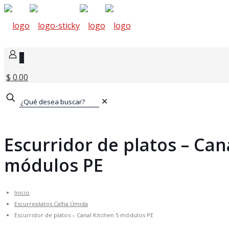
0
$ 0.00
✕
Escurridor de platos – Can
módulos PE
Inicio
Escurreplatos Calha Úmida
Escurridor de platos – Canal Kitchen 5 módulos PE