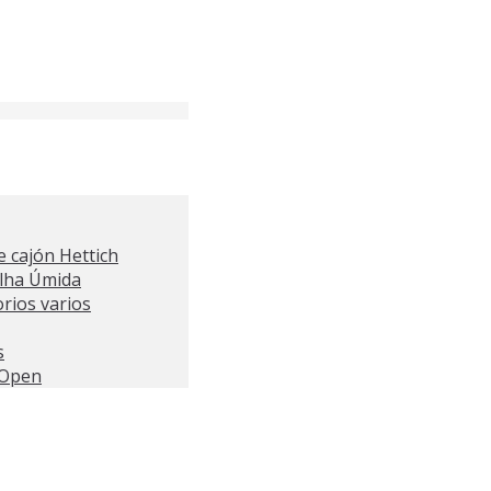
 cajón Hettich
alha Úmida
orios varios
s
 Open