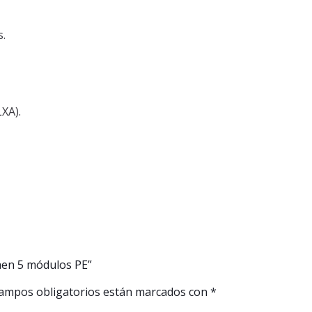
s.
XA).
chen 5 módulos PE”
ampos obligatorios están marcados con
*