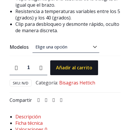
igual que el brazo.
Resistencia a temperaturas variables entre los 5
(grados) y los 40 (grados).
Clip para desbloqueo y desmonte rápido, oculto
de manera discreta.
Modelos
Bisagras
Añadir al carrito
Hettich
-
Línea
Categoría:
Bisagras Hettich
SKU:
N/D
Obsidian
Black
Compartir
cantidad
Descripción
Ficha técnica
Valoraciones
0